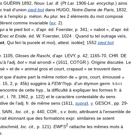
s
GUÉRIN
1892
,
Nouv
.
Lar
.
ill
.
(
Pt
Lar
.
1906
-
Lar
.
encyclop
.
)
ainsi
c
trait
d
'
union
pied
-
bot
dans
HUGO
,
Notre
-
Dame
de
Paris
,
1832
,
vé
à
l
'
emploi
p
.
méton
.
Au
plur
.
les
2
éléments
du
mot
composé
dèrent
comme
invariable
(
ex
.
2
).
qui
a
le
pied
bot
»,
d
'
apr
.
éd
.
Foerster
,
p
.
341
; «
nabot
»,
d
'
apr
.
éd
.
Erec
et
Enide
,
éd
.
W
.
Foerster
,
1024
:
Quand
tu
tel
outrage
veïs
,
ot
,
Qui
feri
la
pucele
et
moi
),
attest
.
isolée
];
1552
pied
bot
v
.
1105
,
Gloses
de
Raschi
,
d
'
apr
.
LEVY
,
p
.
42
;
1165
-
70
,
CHR
.
DE
u
'
à
l
'
adj
.
bot
«
mal
arrondi
» (
1611
,
COTGR
.).
Origine
discutée
.
Le
sé
»
et
de
«
animal
gros
et
court
,
crapaud
»
se
trouvent
dans
et
que
d
'
autre
part
la
même
notion
de
«
gros
,
court
,
émoussé
»
.
15
,
2
,
p
.
45b
)
suggère
à
FEW
l
'
hyp
.
d
'
un
étymon
germ
.
encontre
de
cette
hyp
.,
la
difficulté
à
expliquer
les
formes
fr
.
à
ol
.,
t
.
78
,
1962
,
p
.
122
)
et
le
caractère
contestable
du
sens
rdive
de
l
'
adj
.
fr
.
de
même
sens
(
1611
,
supra
),
v
.
GESCH
.,
pp
.
29
-
,
SAIN
.,
loc
.
cit
.,
p
.
440
,
COR
.,
s
.
v
.
boto
,
attribuent
à
l
'
ensemble
de
rait
étonnant
que
des
formations
expr
.
similaires
se
soient
2
ubschmid
,
loc
.
cit
.,
p
.
121
).
EWFS
rattache
les
mêmes
mots
à
e
.