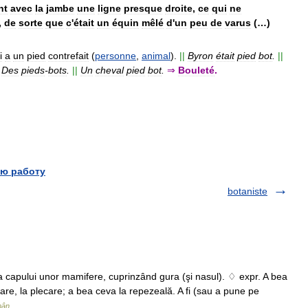
nt
avec
la
jambe
une
ligne
presque
droite
,
ce
qui
ne
,
de
sorte
que
c
'
était
un
équin
mêlé
d
'
un
peu
de
varus
(…)
i
a
un
pied
contrefait
(
personne
,
animal
).
||
Byron
était
pied
bot
.
||
Des
pieds
-
bots
.
||
Un
cheval
pied
bot
.
⇒
Bouleté
.
ю работу
botaniste
a capului unor mamifere, cuprinzând gura (şi nasul). ♢ expr. A bea
oare, la plecare; a bea ceva la repezeală. A fi (sau a pune pe
mân