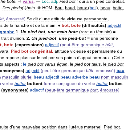
che
bote
.
⇒
varus
.
—
Loc
.
adj
.
Pied
bot
:
qui
a
un
pied
contrefait
.
.
Des
pieds
(-)
bots
.
⊗
HOM
.
Bau
,
baud
,
baux
(
bail
)
,
beau
;
botte
.
tt
,
émoussé
)
Se
dit
d
'
une
attitude
vicieuse
permanente
,
is
de
la
hanche
et
de
la
main
.
●
bot
,
bote
(
difficultés
)
adjectif
graphe
1
.
Un
pied
bot
,
une
main
bote
(
rare
au
féminin
) =
trait
d
'
union
.
2
.
Un
pied
-
bot
,
une
pied
-
bot
=
une
personne
t
,
bote
(
expressions
)
adjectif
(
peut
-
être
germanique
būtt
,
vara
.
Pied
bot
congénital
,
attitude
vicieuse
et
permanente
du
ne
repose
plus
sur
le
sol
par
ses
points
d
'
appui
normaux
. (
Cette
ts
aspects
:
le
pied
bot
varus
équin
,
le
pied
bot
talus
,
le
pied
bot
omonymes
)
adjectif
(
peut
-
être
germanique
būtt
,
émoussé
)
bau
m
masculin
pluriel
beau
adjectif
beau
adverbe
beau
nom
masculin
u
verbe
botter
bottent
forme
conjuguée
du
verbe
botter
bottes
(
synonymes
)
adjectif
(
peut
-
être
germanique
būtt
,
émoussé
)
suite
d
'
une
mauvaise
position
dans
l
'
utérus
maternel
.
Pied
bot
.