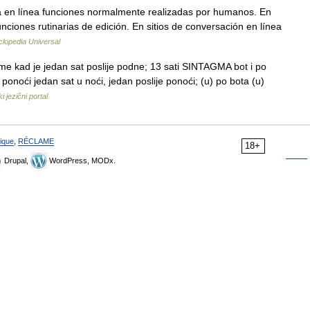
a en línea funciones normalmente realizadas por humanos. En
unciones rutinarias de edición. En sitios de conversación en línea
clopedia Universal
e kad je jedan sat poslije podne; 13 sati SINTAGMA bot i po
po ponoći jedan sat u noći, jedan poslije ponoći; (u) po bota (u)
i jezični portal
ique
,
RÉCLAME
18+
Drupal,
WordPress, MODx.