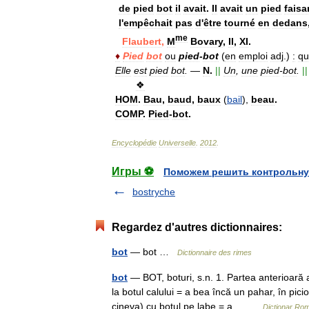
de
pied
bot
il
avait
.
Il
avait
un
pied
faisa
l
'
empêchait
pas
d
'
être
tourné
en
dedans
me
Flaubert
,
M
Bovary
,
II
,
XI
.
♦
Pied
bot
ou
pied
-
bot
(
en
emploi
adj
.)
:
qu
Elle
est
pied
bot
.
—
N
.
||
Un
,
une
pied
-
bot
.
||
❖
HOM
.
Bau
,
baud
,
baux
(
bail
),
beau
.
COMP
.
Pied
-
bot
.
Encyclopédie
Universelle
.
2012
.
Игры ⚽
Поможем решить контрольну
bostryche
Regardez d'autres dictionnaires:
bot
— bot …
Dictionnaire des rimes
bot
— BOT, boturi, s.n. 1. Partea anterioară 
la botul calului = a bea încă un pahar, în pici
cineva) cu botul pe labe = a… …
Dicționar Ro