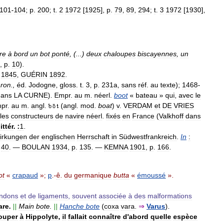
101
-
104
;
p
.
200
;
t
.
2
1972
[
1925
],
p
.
79
,
89
,
294
;
t
.
3
1972
[
1930
],
re
à
bord
un
bot
ponté
, (...)
deux
chaloupes
biscayennes
,
un
,
p
.
10
).
.
1845
,
GUÉRIN
1892
.
ron
.,
éd
.
Jodogne
,
gloss
.
t
.
3
,
p
.
231a
,
sans
réf
.
au
texte
);
1468
-
dans
LA
CURNE
).
Empr
.
au
m
.
néerl
.
boot
«
bateau
»
qui
,
avec
le
pr
.
au
m
.
angl
.
(
angl
.
mod
.
boat
)
v
.
VERDAM
et
DE
VRIES
les
constructeurs
de
navire
néerl
.
fixés
en
France
(
Valkhoff
dans
littér
.
:
1
.
irkungen
der
englischen
Herrschaft
in
Südwestfrankreich
.
In
:
.
40
. —
BOULAN
1934
,
p
.
135
. —
KEMNA
1901
,
p
.
166
.
ot
«
crapaud
»;
p
.-
ê
.
du
germanique
butta
«
émoussé
».
endons
et
de
ligaments
,
souvent
associée
à
des
malformations
are
.
||
Main
bote
.
||
Hanche
bote
(
coxa
vara
.
⇒
Varus
).
ouper
à
Hippolyte
,
il
fallait
connaître
d
'
abord
quelle
espèce