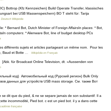
C) Bottrop (Kfz Kennzeichen) Build Operate Transfer, klassisches
gungsart bei USB Massenspeichern) BO T steht für: Tarija
…
Deutsch Wikipedia
: * Bernard Bot, Dutch Minister of Foreign AffairsIn places: * Bot,
ltaIn computers: * Alienware Bot, line of budget desktop PCs
a
s différents sujets et articles partageant un même nom. Pour les
e), Baud et Botte …
Wikipédia en Français
OT [Abk. für Broadcast Online Television, dt. »Aussenden von
n
льный код) Автомобильный код (Рурский регион) Bulk Only
вов данных для устройств USB mass storage. См. также Вот
e se dit que du pied, & ne se separe jamais de son substantif. Il a
ette incommodité, Pied bot. c est un pied bot. il y a dans cette
'Académie française