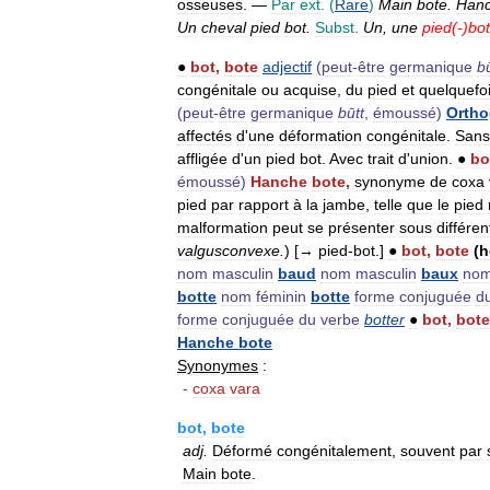
osseuses
. —
Par
ext
. (
Rare
)
Main
bote
.
Han
Un
cheval
pied
bot
.
Subst
.
Un
,
une
pied
(-)
bot
●
bot
,
bote
adjectif
(
peut
-
être
germanique
bū
congénitale
ou
acquise
,
du
pied
et
quelquefo
(
peut
-
être
germanique
būtt
,
émoussé
)
Ortho
affectés
d
'
une
déformation
congénitale
.
Sans
affligée
d
'
un
pied
bot
.
Avec
trait
d
'
union
.
●
bo
émoussé
)
Hanche
bote
,
synonyme
de
coxa
pied
par
rapport
à
la
jambe
,
telle
que
le
pied
malformation
peut
se
présenter
sous
différen
valgus
convexe
.
) [→
pied
-
bot
.]
●
bot
,
bote
(
h
nom
masculin
baud
nom
masculin
baux
no
botte
nom
féminin
botte
forme
conjuguée
d
forme
conjuguée
du
verbe
botter
●
bot
,
bote
Hanche
bote
Synonymes
:
-
coxa
vara
bot
,
bote
adj
.
Déformé
congénitalement
,
souvent
par
Main
bote
.