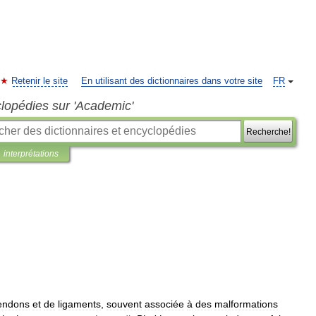
Retenir le site
En utilisant des dictionnaires dans votre site
FR
clopédies sur 'Academic'
Recherche!
interprétations
endons
et
de
ligaments
,
souvent
associée
à
des
malformations