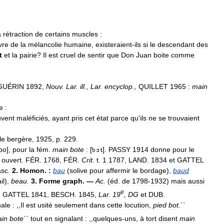
a
rétraction
de
certains
muscles
:
vre
de
la
mélancolie
humaine
,
existeraient
-
ils
si
le
descendant
des
t
et
la
pairie
?
Il
est
cruel
de
sentir
que
Don
Juan
boite
comme
GUÉRIN
1892
,
Nouv
.
Lar
.
ill
.,
Lar
.
encyclop
.,
QUILLET
1965
:
main
e
:
uvent
maléficiés
,
ayant
pris
cet
état
parce
qu
'
ils
ne
se
trouvaient
le
bergère
,
1925
,
p
.
229
.
bo
],
pour
la
fém
.
main
bote
:
[
].
PASSY
1914
donne
pour
le
]
ouvert
.
FÉR
.
1768
,
FÉR
.
Crit
.
t
.
1
1787
,
LAND
.
1834
et
GATTEL
sc
.
2
.
Homon
.
:
bau
(
solive
pour
affermir
le
bordage
),
baud
il
),
beau
.
3
.
Forme
graph
. —
Ac
.
(
éd
.
de
1798
-
1932
)
mais
aussi
e
,
GATTEL
1841
,
BESCH
.
1845
,
Lar
.
19
,
DG
et
DUB
.
nale
:
,,
Il
est
usité
seulement
dans
cette
locution
,
pied
bot
.
``
in
bote
``
tout
en
signalant
:
,,
quelques
-
uns
,
à
tort
disent
main