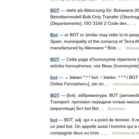
BOT
— steht als Abkürzung für: Botswana (IO
Betreibermodell Bulk Only Transfer (Übertra
(Departamento), ISO 3166 2 Code des… 
Bot
— or BOT or similar may refer to:In people
Spain, municipality of the comarca of Terra A
manufactured by Alienware * Bots …
Wikipedi
BOT
— Cette page d’homonymie répertorie le
articles homophones, voir Beau (homonymi
bot
— → bieten * * * bot: ↑ bieten. * * * I B
Online Fernsehen«], ein im …
Universal-Lexiko
BOT
— (bot) аббревиатура. BOT (автомоби
Transport протокол передачи только масси
(кириллица) Бот bot Bot …
Википедия
bot
— BOT. adj. qui n a point de feminin. Il n
un pied bot. On appelle aussi l homme qui a c
compagnie deux ou trois… …
Dictionnaire de l