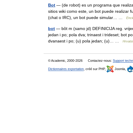
Bot
— (de robot) es un programa que realiz
sitios wiki como este, un bot puede realizar f
(chat o IRC), un bot puede simular… …
Enci
bot
— bȍt m (samo jd) DEFINICIJA reg. vrijem
jedan i po; pola dva; trinaest i trideset; bot 
dvanaest i po; (u) pola jedan; (u)… …
Hrvatsk
© Academic, 2000-2026
Contactez-nous:
Support techn
Dictionnaires exportation
, créé sur PHP,
Joomla,