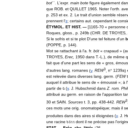
bot
``.
L
'
expr
.
main
bote
figure
également
dan
que
ROB
.
et
QUILLET
1965
.
Noter
l
'
orth
.
ave
p
.
253
et
ex
.
2
.
Le
trait
d
'
union
semble
réser
prennent
l
'
s
;
certains
aut
.
cependant
le
consi
ÉTYMOL
.
ET
HIST
. —
[
1165
-
70
«
personne
Roques
,
gloss
.,
p
.
249b
(
CHR
.
DE
TROYES
,
Si
le
sofris
et
si
te
plot
D
'
une
tel
feiture
d
'
un
b
(
POPPE
,
p
.
144
).
Mot
se
rattachant
à
l
'
a
.
fr
.
bót
«
crapaud
» (
a
TROYES
,
Erec
,
1950
dans
T
.-
L
.),
de
même
q
fait
que
d
'
une
part
les
sens
de
«
gros
,
émous
3
d
'
autres
lang
.
romanes
(
v
.
REW
,
n
°
1239a
)
est
relevée
dans
diverses
lang
.
germ
. (
FEW
t
auquel
il
attribue
le
sens
de
«
émoussé
»;
à
l
'
partir
de
(
v
.
J
.
Hubschmid
dans
Z
.
rom
.
Phil
attribué
au
germ
.
en
raison
de
l
'
apparition
ta
3
30
et
SAIN
.
Sources
t
.
3
,
pp
.
438
-
442
.
REW
ces
mots
une
orig
.
onomatopéique
;
mais
il
se
produites
dans
des
aires
si
éloignées
(
v
.
J
.
H
une
racine
dont
il
ne
précise
pas
l
'
origin
STAT
. —
Fréq
.
abs
.
littér
.
:
26
.