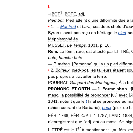
I
.
1
⇒
BOT
,
BOTE
,
adj
.
Pied
bot
.
Pied
atteint
d
'
une
difformité
due
à
l
•
1
. ...
Manfred
et
Lara
,
ces
deux
chefs
-
d
'
œu
Byron
n
'
avait
pas
reçu
en
héritage
le
pied
bo
Méphistophélès
.
MUSSET
,
Le
Temps
,
1831
,
p
.
16
.
Rem
.
Le
fém
.,
rare
,
est
attesté
par
LITTRÉ
,
bote
,
hanche
bote
.
—
P
.
méton
.
[
Personne
]
qui
a
un
pied
difform
•
2
.
Boiteux
,
pied
-
bot
,
les
tailleurs
étaient
so
pas
propres
à
travailler
la
terre
.
POURRAT
,
Gaspard
des
Montagnes
,
À
la
bel
PRONONC
.
ET
ORTH
. —
1
.
Forme
phon
.
:
[
masc
.
la
possibilité
de
prononcer
[
]
avec
[
1841
,
notent
que
le
t
final
se
prononce
au
ma
(
chien
courant
de
Barbarie
),
baux
(
plur
.
de
ba
FÉR
.
1768
,
FÉR
.
Crit
.
t
.
1
1787
,
LAND
.
1834
n
'
enregistrent
que
l
'
adj
.
bot
au
masc
.
Ac
.
sig
er
LITTRÉ
est
le
1
à
mentionner
:
,,
au
fém
.
ma