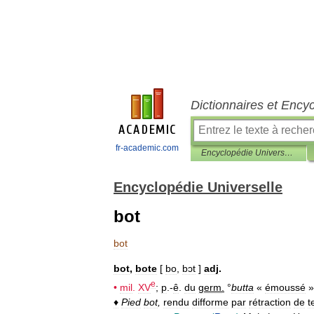
Dictionnaires et Ency
fr-academic.com
Encyclopédie Universelle
Encyclopédie Universelle
bot
bot
bot
,
bote
[
bo
,
bɔt
]
adj
.
e
•
mil
.
XV
;
p
.-
ê
.
du
germ
.
°
butta
«
émoussé
»
♦
Pied
bot
,
rendu
difforme
par
rétraction
de
t