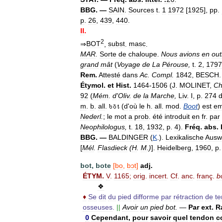
BBG
. —
SAIN
.
Sources
t
.
1
1972
[
1925
],
pp
.
p
.
26
,
439
,
440
.
II
.
2
⇒
BOT
,
subst
.
masc
.
MAR
.
Sorte
de
chaloupe
.
Nous
avions
en
out
grand
mât
(
Voyage
de
La
Pérouse
,
t
.
2
,
1797
Rem
.
Attesté
dans
Ac
.
Compl
.
1842
,
BESCH
Étymol
.
et
Hist
.
1464
-
1506
(
J
.
MOLINET
,
Ch
92
(
Mém
.
d
'
Oliv
.
de
la
Marche
,
Liv
.
I
,
p
.
274
m
.
b
.
all
.
(
d
'
où
le
h
.
all
.
mod
.
Boot
)
est
em
Nederl
.
;
le
mot
a
prob
.
été
introduit
en
fr
.
par
Neophilologus
,
t
.
18
,
1932
,
p
.
4
).
Fréq
.
abs
.
BBG
. —
BALDINGER
(
K
.).
Lexikalische
Ausw
[
Mél
.
Flasdieck
(
H
.
M
.)
].
Heidelberg
,
1960
,
p
bot
,
bote
[
bo
,
bɔt
]
adj
.
ÉTYM
.
V
.
1165
;
orig
.
incert
.
Cf
.
anc
.
franç
.
b
❖
♦
Se
dit
du
pied
difforme
par
rétraction
de
t
osseuses
.
||
Avoir
un
pied
bot
.
—
Par
ext
.
R
0
Cependant
,
pour
savoir
quel
tendon
c